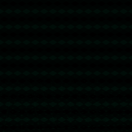
的终点，而是迈向更高目标的起点。
**关键词：布泽利斯、公牛队、新秀、扣篮大赛、NBA
新星**
上一篇：【青训建设】2025年成都足协天 总监系列公开课顺利举行.
下一篇：中超第19輪上海海港3-1深圳隊 劉祝潤首開紀錄奧斯卡傳射建功.
工作时间
周一至周五 ：8:30-17:30
周六至周日 ：9:00-17:00
联系方式
销售热线：029-6442712
售后热线：18563805096