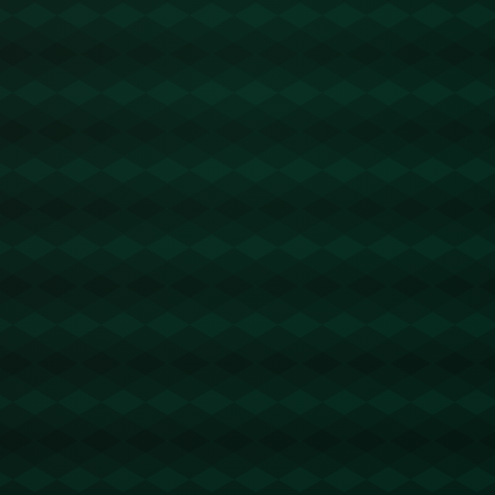
現在球員之間的配合及其個人能力的欠缺。儘管韓國隊擁有如孫興慜等出色
。
窘境。當來到面對強大防守的對手時，球員們更是無法找到合適的突破口，
**防守薄弱**，指的不僅是球員的個人防守能力，還包括整體防守體系