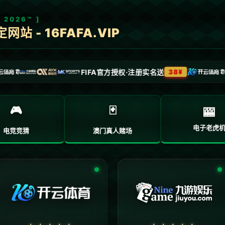
网站首页
公司简介