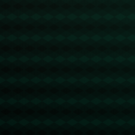
這給對手機會創造了空間。
在此前的比賽中，我們常常看到韓國隊因為未能及時回防而
*技戰術的實際效果*
韓國隊目前的技戰術陣型似乎缺乏實際效果。這支隊伍過於
情況時顯得捉襟見肘。