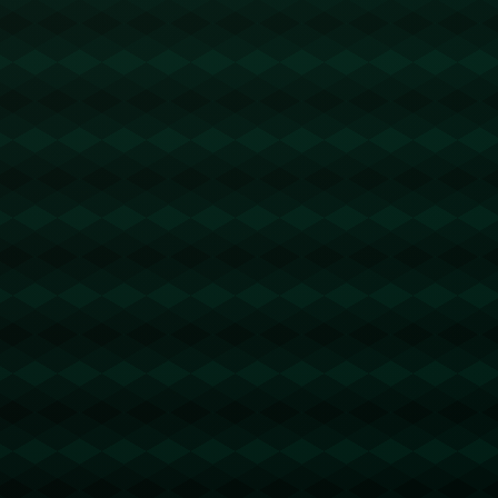
丟球，尤其是在面對攻擊水平較高的球隊時，這一問題尤為突出。防守球
依賴個別球星的表現，而忽視整體戰術配合的重要性。無論是進攻還是防守